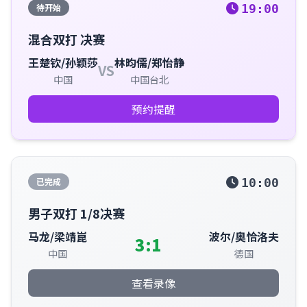
待开始
19:00
混合双打 决赛
王楚钦/孙颖莎
林昀儒/郑怡静
VS
中国
中国台北
预约提醒
已完成
10:00
男子双打 1/8决赛
马龙/梁靖崑
波尔/奥恰洛夫
3:1
中国
德国
查看录像