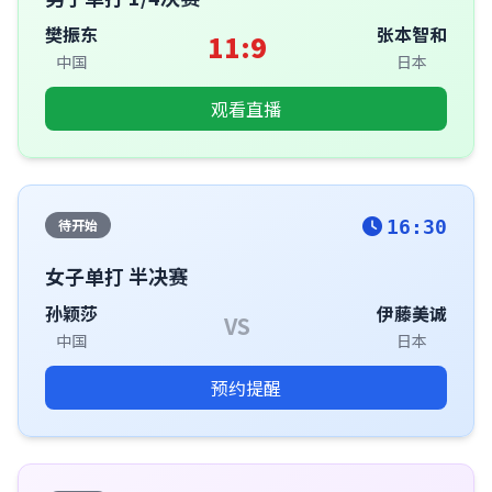
樊振东
张本智和
11:9
中国
日本
观看直播
待开始
16:30
女子单打 半决赛
孙颖莎
伊藤美诚
VS
中国
日本
预约提醒