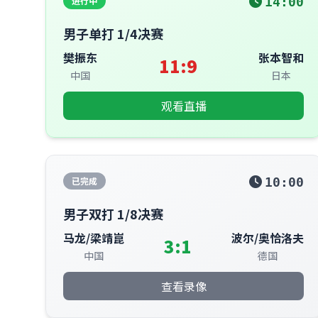
进行中
14:00
男子单打 1/4决赛
樊振东
张本智和
11:9
中国
日本
观看直播
已完成
10:00
男子双打 1/8决赛
马龙/梁靖崑
波尔/奥恰洛夫
3:1
中国
德国
查看录像