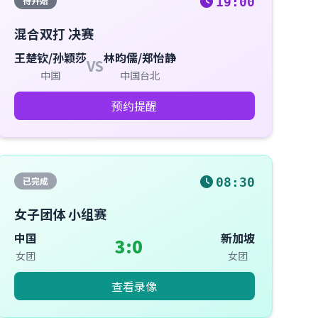
待开始
19:00
混合双打 决赛
王楚钦/孙颖莎
林昀儒/郑怡静
VS
中国
中国台北
预约提醒
已完成
08:30
女子团体 小组赛
中国
新加坡
3:0
女团
女团
查看录像