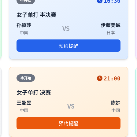
待开始
16:30
女子单打 半决赛
孙颖莎
伊藤美诚
VS
中国
日本
预约提醒
待开始
21:00
女子单打 决赛
王曼昱
陈梦
VS
中国
中国
预约提醒