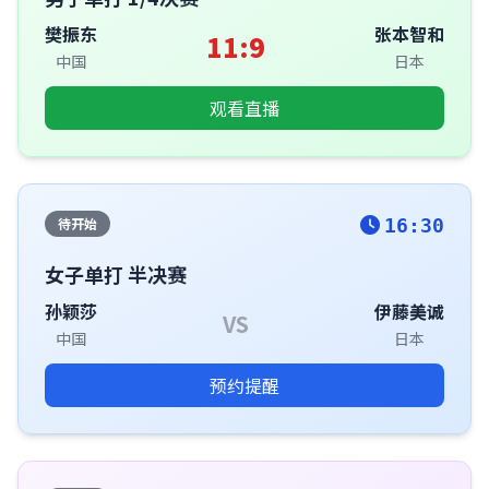
樊振东
张本智和
11:9
中国
日本
观看直播
待开始
16:30
女子单打 半决赛
孙颖莎
伊藤美诚
VS
中国
日本
预约提醒