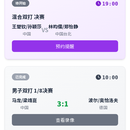
待开始
19:00
混合双打 决赛
王楚钦/孙颖莎
林昀儒/郑怡静
VS
中国
中国台北
预约提醒
已完成
10:00
男子双打 1/8决赛
马龙/梁靖崑
波尔/奥恰洛夫
3:1
中国
德国
查看录像