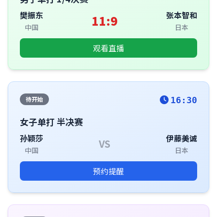
樊振东
张本智和
11:9
中国
日本
观看直播
待开始
16:30
女子单打 半决赛
孙颖莎
伊藤美诚
VS
中国
日本
预约提醒