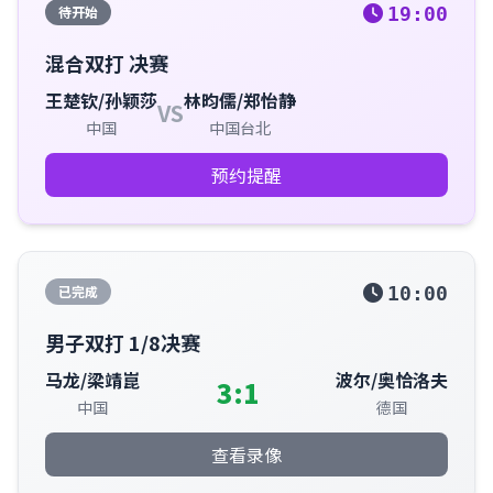
待开始
19:00
混合双打 决赛
王楚钦/孙颖莎
林昀儒/郑怡静
VS
中国
中国台北
预约提醒
已完成
10:00
男子双打 1/8决赛
马龙/梁靖崑
波尔/奥恰洛夫
3:1
中国
德国
查看录像