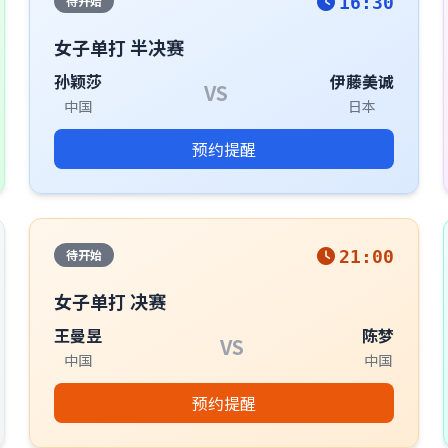
待开始
16:30
女子单打 半决赛
孙颖莎
伊藤美诚
VS
中国
日本
预约提醒
待开始
21:00
女子单打 决赛
王曼昱
陈梦
VS
中国
中国
预约提醒