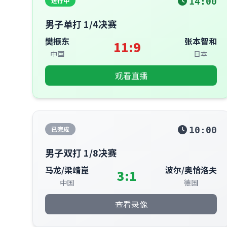
进行中
14:00
男子单打 1/4决赛
樊振东
张本智和
11:9
中国
日本
观看直播
已完成
10:00
男子双打 1/8决赛
马龙/梁靖崑
波尔/奥恰洛夫
3:1
中国
德国
查看录像