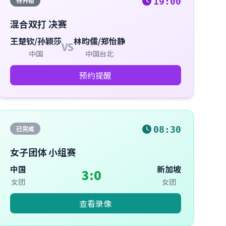
待开始
19:00
混合双打 决赛
王楚钦/孙颖莎
林昀儒/郑怡静
VS
中国
中国台北
预约提醒
已完成
08:30
女子团体 小组赛
中国
新加坡
3:0
女团
女团
查看录像