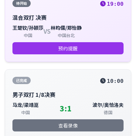
待开始
19:00
混合双打 决赛
王楚钦/孙颖莎
林昀儒/郑怡静
VS
中国
中国台北
预约提醒
已完成
10:00
男子双打 1/8决赛
马龙/梁靖崑
波尔/奥恰洛夫
3:1
中国
德国
查看录像