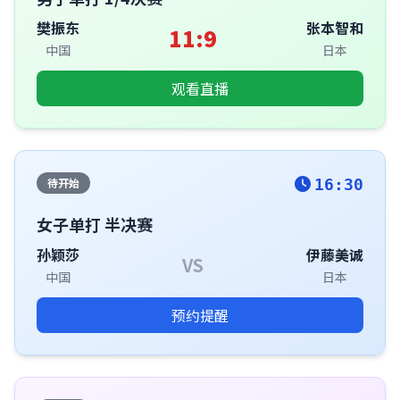
樊振东
张本智和
11:9
中国
日本
观看直播
待开始
16:30
女子单打 半决赛
孙颖莎
伊藤美诚
VS
中国
日本
预约提醒