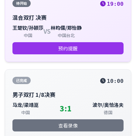
待开始
19:00
混合双打 决赛
王楚钦/孙颖莎
林昀儒/郑怡静
VS
中国
中国台北
预约提醒
已完成
10:00
男子双打 1/8决赛
马龙/梁靖崑
波尔/奥恰洛夫
3:1
中国
德国
查看录像