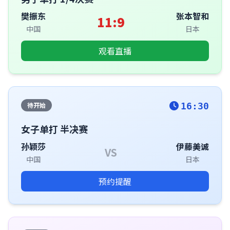
樊振东
张本智和
11:9
中国
日本
观看直播
待开始
16:30
女子单打 半决赛
孙颖莎
伊藤美诚
VS
中国
日本
预约提醒