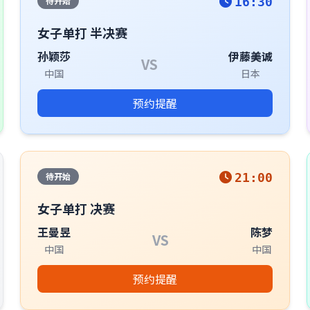
待开始
16:30
女子单打 半决赛
孙颖莎
伊藤美诚
VS
中国
日本
预约提醒
待开始
21:00
女子单打 决赛
王曼昱
陈梦
VS
中国
中国
预约提醒