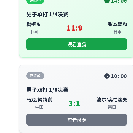
进行中
14:00
男子单打 1/4决赛
樊振东
张本智和
11:9
中国
日本
观看直播
已完成
10:00
男子双打 1/8决赛
马龙/梁靖崑
波尔/奥恰洛夫
3:1
中国
德国
查看录像