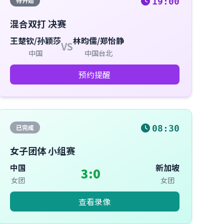
待开始
19:00
混合双打 决赛
王楚钦/孙颖莎
林昀儒/郑怡静
VS
中国
中国台北
预约提醒
已完成
08:30
女子团体 小组赛
中国
新加坡
3:0
女团
女团
查看录像