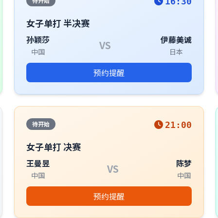
待开始
16:30
女子单打 半决赛
孙颖莎
伊藤美诚
VS
中国
日本
预约提醒
待开始
21:00
女子单打 决赛
王曼昱
陈梦
VS
中国
中国
预约提醒