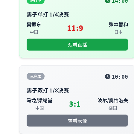
进行中
14:00
男子单打 1/4决赛
樊振东
张本智和
11:9
中国
日本
观看直播
已完成
10:00
男子双打 1/8决赛
马龙/梁靖崑
波尔/奥恰洛夫
3:1
中国
德国
查看录像