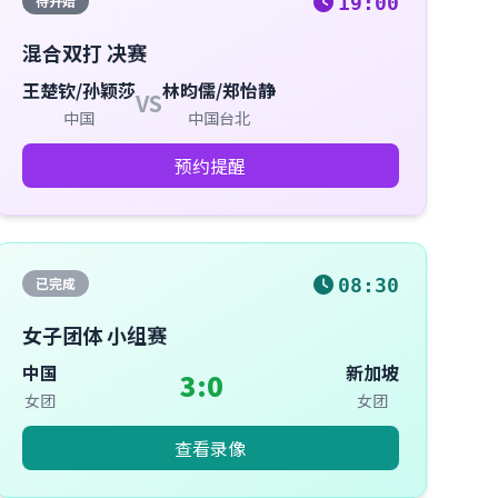
待开始
19:00
混合双打 决赛
王楚钦/孙颖莎
林昀儒/郑怡静
VS
中国
中国台北
预约提醒
已完成
08:30
女子团体 小组赛
中国
新加坡
3:0
女团
女团
查看录像