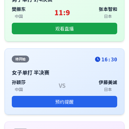
樊振东
张本智和
11:9
中国
日本
观看直播
待开始
16:30
女子单打 半决赛
孙颖莎
伊藤美诚
VS
中国
日本
预约提醒