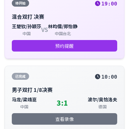
待开始
19:00
混合双打 决赛
王楚钦/孙颖莎
林昀儒/郑怡静
VS
中国
中国台北
预约提醒
已完成
10:00
男子双打 1/8决赛
马龙/梁靖崑
波尔/奥恰洛夫
3:1
中国
德国
查看录像