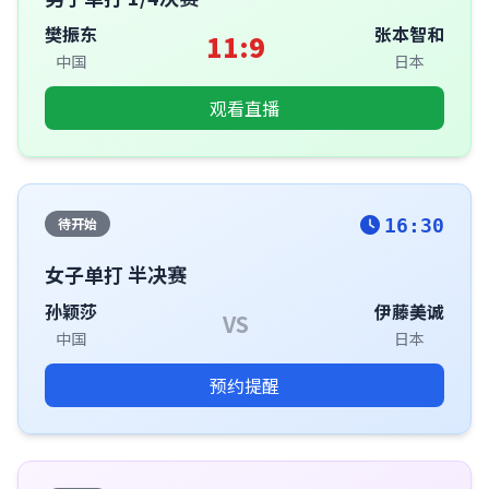
樊振东
张本智和
11:9
中国
日本
观看直播
待开始
16:30
女子单打 半决赛
孙颖莎
伊藤美诚
VS
中国
日本
预约提醒