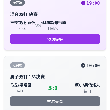
待开始
19:00
混合双打 决赛
王楚钦/孙颖莎
林昀儒/郑怡静
VS
中国
中国台北
预约提醒
已完成
10:00
男子双打 1/8决赛
马龙/梁靖崑
波尔/奥恰洛夫
3:1
中国
德国
查看录像