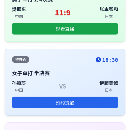
樊振东
张本智和
11:9
中国
日本
观看直播
待开始
16:30
女子单打 半决赛
孙颖莎
伊藤美诚
VS
中国
日本
预约提醒