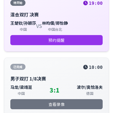
待开始
19:00
混合双打 决赛
王楚钦/孙颖莎
林昀儒/郑怡静
VS
中国
中国台北
预约提醒
已完成
10:00
男子双打 1/8决赛
马龙/梁靖崑
波尔/奥恰洛夫
3:1
中国
德国
查看录像