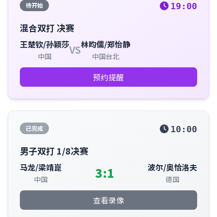
待开始
19:00
混合双打 决赛
王楚钦/孙颖莎
林昀儒/郑怡静
VS
中国
中国台北
预约提醒
已完成
10:00
男子双打 1/8决赛
马龙/梁靖崑
波尔/奥恰洛夫
3:1
中国
德国
查看录像