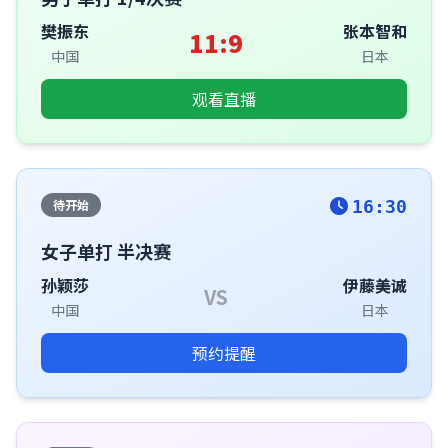
樊振东
张本智和
11:9
中国
日本
观看直播
待开始
16:30
女子单打 半决赛
孙颖莎
伊藤美诚
VS
中国
日本
预约提醒