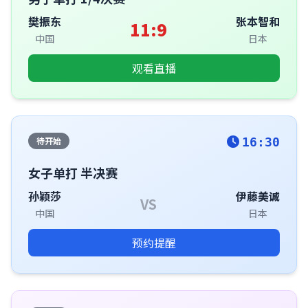
樊振东
张本智和
11:9
中国
日本
观看直播
待开始
16:30
女子单打 半决赛
孙颖莎
伊藤美诚
VS
中国
日本
预约提醒