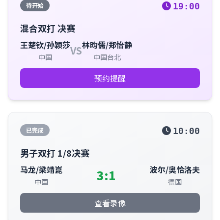
待开始
19:00
混合双打 决赛
王楚钦/孙颖莎
林昀儒/郑怡静
VS
中国
中国台北
预约提醒
已完成
10:00
男子双打 1/8决赛
马龙/梁靖崑
波尔/奥恰洛夫
3:1
中国
德国
查看录像