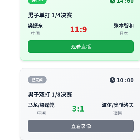
进行中
14:00
男子单打 1/4决赛
樊振东
张本智和
11:9
中国
日本
观看直播
已完成
10:00
男子双打 1/8决赛
马龙/梁靖崑
波尔/奥恰洛夫
3:1
中国
德国
查看录像