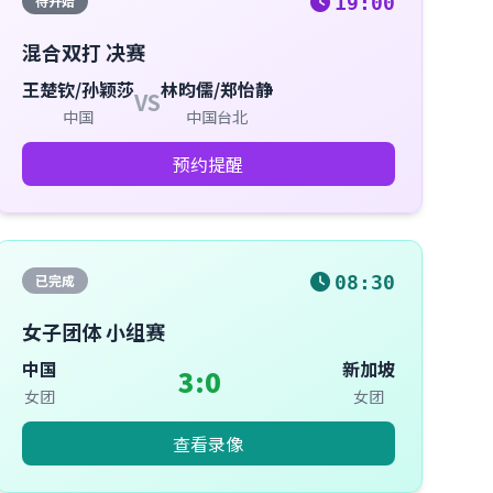
待开始
19:00
混合双打 决赛
王楚钦/孙颖莎
林昀儒/郑怡静
VS
中国
中国台北
预约提醒
已完成
08:30
女子团体 小组赛
中国
新加坡
3:0
女团
女团
查看录像