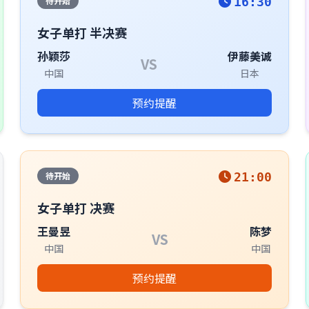
待开始
16:30
女子单打 半决赛
孙颖莎
伊藤美诚
VS
中国
日本
预约提醒
待开始
21:00
女子单打 决赛
王曼昱
陈梦
VS
中国
中国
预约提醒