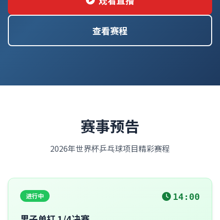
观看直播
查看赛程
赛事预告
2026年世界杯乒乓球项目精彩赛程
进行中
14:00
男子单打 1/4决赛