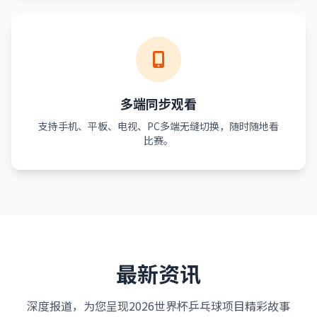
多端同步观看
支持手机、平板、电视、PC多端无缝切换，随时随地看
比赛。
最新资讯
深度报道，为您呈现2026世界杯乒乓球项目精彩故事