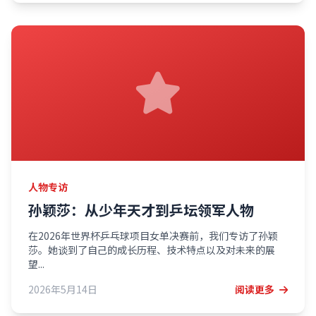
人物专访
孙颖莎：从少年天才到乒坛领军人物
在2026年世界杯乒乓球项目女单决赛前，我们专访了孙颖
莎。她谈到了自己的成长历程、技术特点以及对未来的展
望...
2026年5月14日
阅读更多