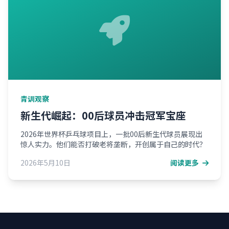
青训观察
新生代崛起：00后球员冲击冠军宝座
2026年世界杯乒乓球项目上，一批00后新生代球员展现出
惊人实力。他们能否打破老将垄断，开创属于自己的时代？
2026年5月10日
阅读更多