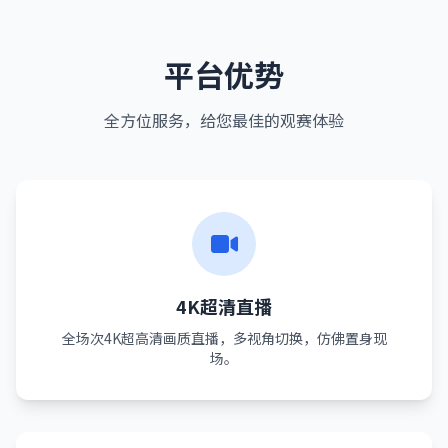
平台优势
全方位服务，给您最佳的观赛体验
4K超清直播
全场次4K超高清画质直播，多视角切换，仿佛置身现
场。