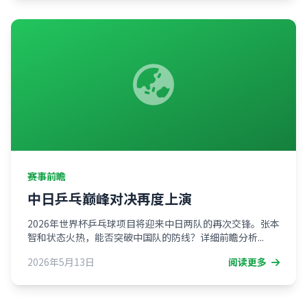
赛事前瞻
中日乒乓巅峰对决再度上演
2026年世界杯乒乓球项目将迎来中日两队的再次交锋。张本
智和状态火热，能否突破中国队的防线？详细前瞻分析...
2026年5月13日
阅读更多